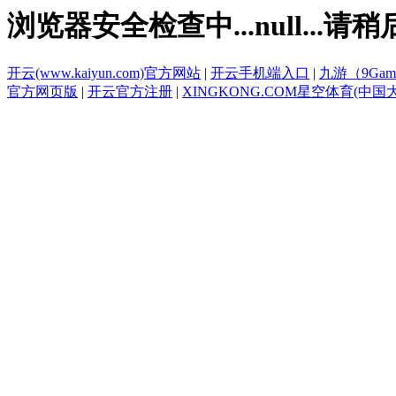
浏览器安全检查中...null...请稍
开云(www.kaiyun.com)官方网站
|
开云手机端入口
|
九游（9Ga
官方网页版
|
开云官方注册
|
XINGKONG.COM星空体育(中